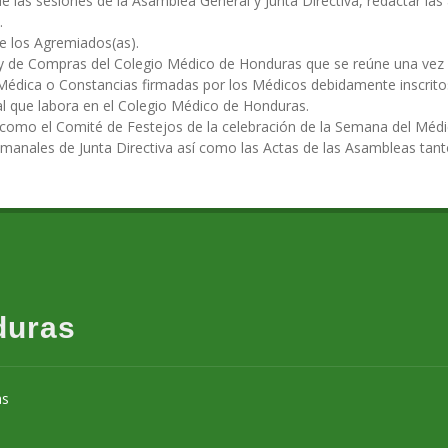
 las sesiones de la Asamblea General y Junta Directiva, redactar las a
.
de los Agremiados(as).
 y de Compras del Colegio Médico de Honduras que se reúne una vez
n Médica o Constancias firmadas por los Médicos debidamente inscritos
nal que labora en el Colegio Médico de Honduras.
 como el Comité de Festejos de la celebración de la Semana del Médi
semanales de Junta Directiva así como las Actas de las Asambleas tant
duras
as