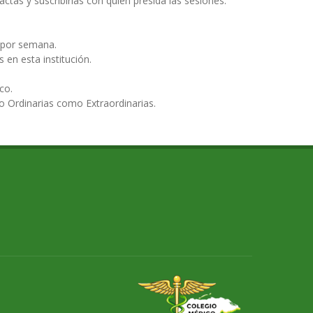
ctas y suscribirlas con quien presida las sesiones.
 por semana.
 en esta institución.
co.
o Ordinarias como Extraordinarias.