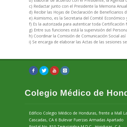
b) Elaborar de acuerdo con el Presidente, la Agenda de
c) Redactar junto con el Presidente la Memoria Anual
d) Recibir las Hojas de Declaración de Beneficiarios 
e) Asimismo, es la Secretaria del Comité Económico
f) Es la autorizada para autenticar toda Certificació
g) Entre sus funciones está la supervisión del Perso
h) Coordinar la Comisión de Comunicación Social así
i) Se encarga de elaborar las Actas de las sesiones 
Colegio Médico de Hon
Edificio Colegio Médico de Honduras, frente a Mall L
Cascadas, CA 6 Bulevar Fuerzas Armadas Apartado
Postal No. 810 Tegucigalpa M.D.C., Honduras, C.A.